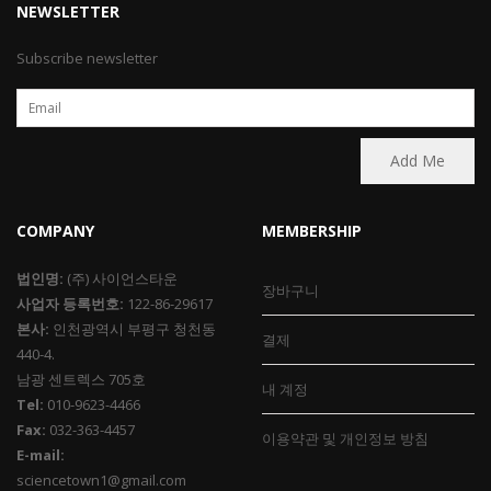
NEWSLETTER
Subscribe newsletter
COMPANY
MEMBERSHIP
법인명:
(주) 사이언스타운
장바구니
사업자 등록번호:
122-86-29617
본사:
인천광역시 부평구 청천동
결제
440-4.
남광 센트렉스 705호
내 계정
Tel:
010-9623-4466
Fax:
032-363-4457
이용약관 및 개인정보 방침
E-mail:
sciencetown1@gmail.com