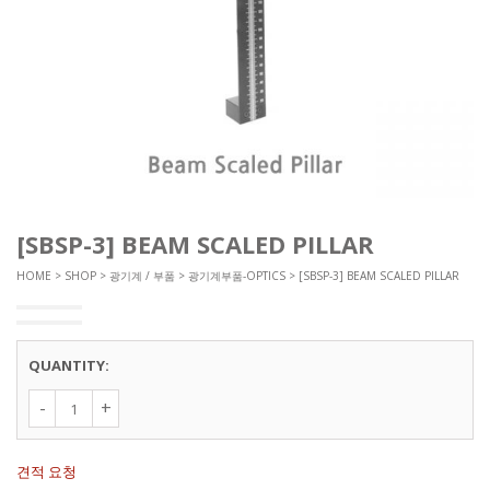
[SBSP-3] BEAM SCALED PILLAR
HOME
>
SHOP
>
광기계 / 부품
>
광기계부품-OPTICS
> [SBSP-3] BEAM SCALED PILLAR
QUANTITY:
[SBSP-3]
Beam
Scaled Pillar
수량
견적 요청