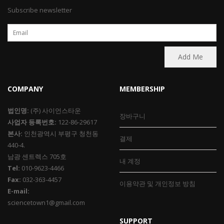
Subscribe newsletter
COMPANY
MEMBERSHIP
법인명:
(주) 사이언스타운
장바구니
사업자 등록번호:
122-86-29617
본사:
인천광역시 부평구 청천동
결제
440-4.
남광 센트렉스 705호
내 계정
Tel:
010-9623-4466
Fax:
032-363-4457
이용약관 및 개인정보 방침
E-mail:
sciencetown1@gmail.com
SUPPORT