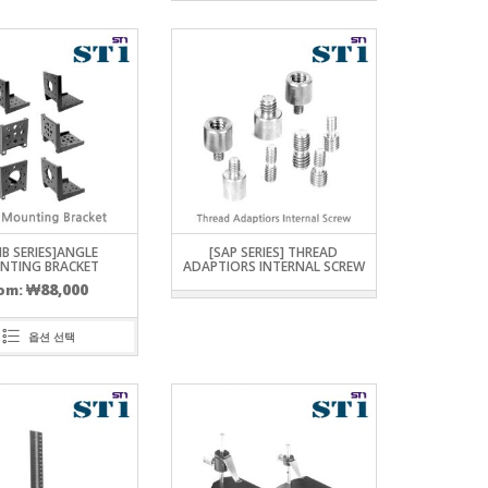
B SERIES]ANGLE
[SAP SERIES] THREAD
NTING BRACKET
ADAPTIORS INTERNAL SCREW
₩
88,000
om:
옵션 선택