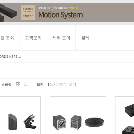
요청 조회
고객문의
제작 문의
결제
늄 스테이지
특수 현미경
수동 SUS/STEEL 스테이지
검사 장치
이화학 용품
실험실 용품
장비 부품
모터 드라이버
현미경 부품
수동 스페샬 스테이지
-레이저
BASE PLATE
 현미경
STAGE
 장비
터
3차원 측정기
STAINLESS X-STAGE
비디오메타 / 투영기
DISPENSER 분주기
얼굴 보호구
마이크로미터 헤드
스텝 드라이버
현미경 스테이지
LAB JACK
16
32
모두 보기
보기:
 스타일:
TAGE
기
이터
바로가기
터
PROFILE PROJECTOR
STAINLESS XY-STAGE
비젼검사기
깔대기
고글
현미경 스텐드
LONG DRIVE STAGE
T
STAGE
정기
기
고
COLLIMATOR
STEEL X-STAGE
산업용 내시경
병 / BOTTLE
현미경 대물렌즈
MULTI STAGE
/LENSE
-STAGE
정기
&냉동고
줌렌즈 현미경
STEEL XY-STAGE
열화상 카메라
뷰렛
카메라
BOARD
STAGE
정기
/ 제진대
현미경 시스템
STEEL XYZ-STAGE
루페 / 확대경
비이커
소프트웨어
TAGE
측정기
STEEL Z-STAGE
가스 분석기
솔, 브러쉬
현미경 광원 / 조명
OX
STAGE
기
색도계
접시
OPTICS/FIBER HOLDER
R/TILT STAGE
 측정기
클램프
LASER HOLDER