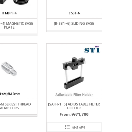
~4] MAGNETIC BASE
[B-SB1~6] SLIDING BASE
PLATE
E
X
IES
ES
6M SERIES] THREAD
[SAFH-1~5] ADJUSTABLE FILTER
ADAPTORS
HOLDER
₩
71,700
From:
옵션 선택