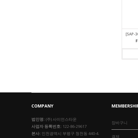
[SAP-3
COMPANY
MEMBERSHI
법인명:
(주) 사이언스타운
장바구니
사업자 등록번호:
122-86-29617
본사:
인천광역시 부평구 청천동 440-4.
결제