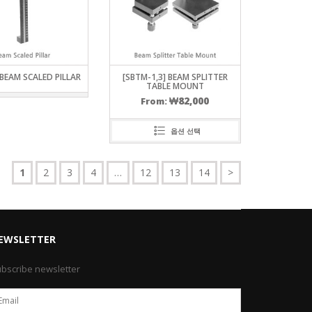
 BEAM SCALED PILLAR
[SBTM-1,3] BEAM SPLITTER
TABLE MOUNT
₩
82,000
From:
옵션 선택
1
2
3
4
…
12
13
14
>
EWSLETTER
bscribe newsletter