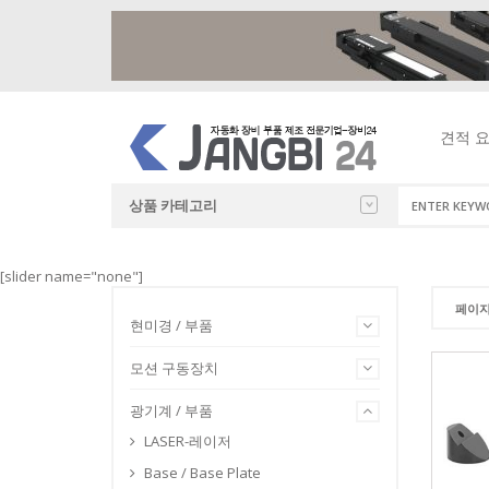
견적 
상품 카테고리
현미경 / 부품
광학 현미경
수동 알루미
측정 기기
이화학 기기
실험실 설비
주문형 장비
모터
LASER
[slider name="none"]
BASE / 
금속&산업용
DOVETAIL 
캘리퍼스
글러브박스
클린 벤치
산업 연구용
2상스텝핑모
모션 구동장치
페이지
생물 현미경
LINEAR X-S
열응력 측정
진공 데시게
흄 후드
제작 문의 
5상스텝핑모
현미경 / 부품
BRACKE
광기계 / 부품
실체 현미경
LINEAR XY-
암모니아 측
초음파세척
실험실 냉동
서보 모터
HOLDER
모션 구동장치
USB 현미경
LINEAR XYZ
염소이온 측
가열기
운반용 냉장
스텝 모터
측정 / 검사장치
BREAD
LINEAR XZ-
용존산소 측
가열 교반기
광학 테이블 
광기계 / 부품
LINEAR Z-S
전기전도도 
가열 맨틀
카트
DARK B
이화학 기기/용품
LASER-레이저
ROTATION 
전자파 측정
건조기
실험실 가구
FIBER 
브랜드 샵
실험실 설비/용품
Base / Base Plate
GONIOMETE
BOD 트랙 /
분쇄기
설비 부품
LASER/