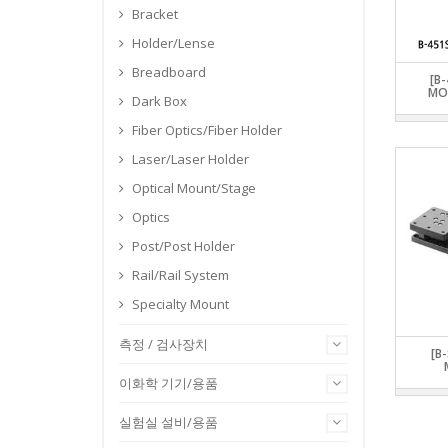
STAGE UNIT
검사장비 / 
균질기
특수유리
Bracket
OLYMPUS
주문형 장비/부품
OPTICA
풍속계
전기로
EUROMAX
Holder/Lense
자동 스테이
원심분리기
OPTICS
모터 / 드라이버
SUNNY 브
Breadboard
고압멸균기
[B-
MICROSCOP
피에조 스테
POST/
MO
Dark Box
회전 농축기
MOTORIZED
RAIL/R
항온조
Fiber Optics/Fiber Holder
MOTORIZED
SPECIA
여과장치
MOTORIZED 
Laser/Laser Holder
STAGE
펌프
Optical Mount/Stage
MOTORIZED
전자 저울
MOTORIZED
Optics
ALIGNMENT
Post/Post Holder
MOTORIZED
Rail/Rail System
Specialty Mount
측정 / 검사장치
[B
이화학 기기/용품
실험실 설비/용품