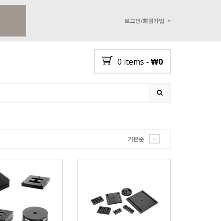
로그인/회원가입
I ALREADY HAVE AN 
0 items
-
₩
0
Username or email address
*
Password
*
기본순
Lost password?
NEW CUSTOMER ?
Sign up