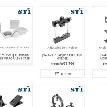
M1/SLC-M1] ALUMINUM
[SALH-1~5] ADJUSTABLE LENS
[SAM
G MIRROR/LENS CASE
HOLDER
MOU
₩
71,700
From:
Fr
옵션 선택