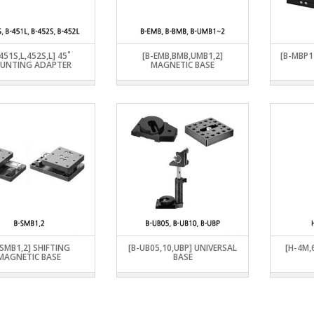
두께측정
트위져
 브랜드
L MOUNT/STAGE
플라스크
 브랜드
지
전동 엑추에이터
스페셜 모션 구동장치
여과지
랜드
산소 수분 트랩
451S,L,452S,L] 45˚
[B-EMB,BMB,UMB1,2]
[B-MBP1
E SHOP
이지
SW LINEAR ACTUATOR
BASE CYLINDER
POST HOLDER
UNTING ADAPTER
MAGNETIC BASE
기타 이화학 용품
 LINEAR X-STAGE
SAN SERIES
BEVEL GEAR BOX
AIL SYSTEM
 LINEAR XY-STAGE
PSA SERIES
CAM BASE
LTY MOUNT
LINEAR XYZ-
PBA SERIES
CONNECTION SHAFT
MOTOR LIFT
 LINEAR Z-STAGE
MOTOR POWER BAS
 ROTATION STAGE
MULTI AXIS GEAR BO
 STAGE
POWER BASE
 LAB JACK
POWER CYLINDER
RACK JACK – SWP SER
RACK JACK – SSP SERI
SCREW JACK – MSN
-SMB1,2] SHIFTING
[B-UB05,10,UBP] UNIVERSAL
[H-4M,
SCREW JACK – MSS
MAGNETIC BASE
BASE
SERVO BOX
SYNCHRO BASE
WORM JACK